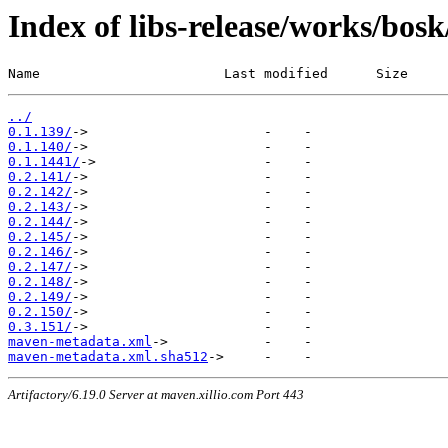
Index of libs-release/works/bos
Name                       Last modified      Size
../
0.1.139/
0.1.140/
0.1.1441/
0.2.141/
0.2.142/
0.2.143/
0.2.144/
0.2.145/
0.2.146/
0.2.147/
0.2.148/
0.2.149/
0.2.150/
0.3.151/
maven-metadata.xml
maven-metadata.xml.sha512
Artifactory/6.19.0 Server at maven.xillio.com Port 443